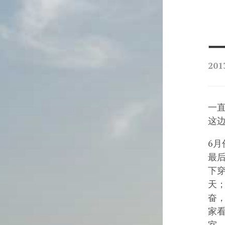
☰
201
一直
这边
6
最
下
天
奋
家
室