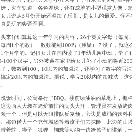
娃娃，火车轨道，各色弹珠，还有成堆的小型观赏人偶，
，女儿说从5月份开始还添加了乐高，是女儿的最爱。怪不
，真是玩的爽歪歪啊。
头来仔细算算这一年学习的内容，26个英文字母（每周1
每周1个的教），数数能到100吗（质疑）？没了，就这
1个月学的。记得女儿在国内读了1年幼儿园中班，学了4
0-100个汉字，另外被逼在家里给女儿补了小班的将近2
了，数数到100，10以内的加减法，还学习了数字的写
搞定20以内的加减法。据说，学完20以内的加减法，这
上。
二晚饭时间，公寓举行了BBQ。楼前绿油油的草地上，栅
，这边西人大叔在烤炉前忙的满头大汗，管理员在发放烤
限领一个，但是可以无限排队反复领，旁边是成桶的饮料
料。那边偌大一个充气城堡等着孩子们去探险，北边的山坡
，带着蛇，狮子，狐狸，蜘蛛等动物一边给孩子们讲解，