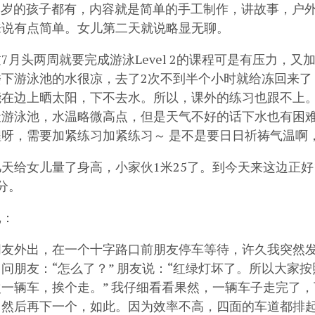
-5岁的孩子都有，内容就是简单的手工制作，讲故事，户外
来说有点简单。女儿第二天就说略显无聊。
7月头两周就要完成游泳Level 2的课程可是有压力，
楼下游泳池的水很凉，去了2次不到半个小时就给冻回来了
能在边上晒太阳，下不去水。所以，课外的练习也跟不上
游泳池，水温略微高点，但是天气不好的话下水也有困难。8月
程呀，需要加紧练习加紧练习～ 是不是要日日祈祷气温啊，
天给女儿量了身高，小家伙1米25了。到今天来这边正好
分。
记：
朋友外出，在一个十字路口前朋友停车等待，许久我突然
问朋友：“怎么了？” 朋友说：“红绿灯坏了。所以大家
次一辆车，挨个走。” 我仔细看看果然，一辆车子走完了
，然后再下一个，如此。因为效率不高，四面的车道都排