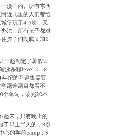
，画漫画的。所有东西
连附近几里的人们都给
城堡玩了4-5次，又
没办法，所有孩子都对
住孩子们闹腾又加2
儿一起制定了暑假日
课程level 2，8
本1年纪的习题集需要
数学题连题目都看不
0个单词，读完20本
喊不起来，只有晚上的
报了早上半天的，8点
心的学前camp，3