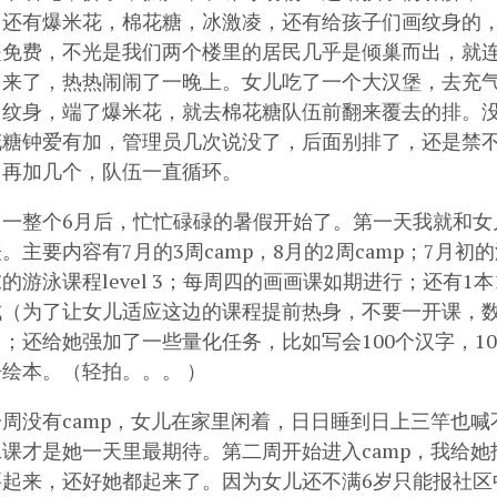
。还有爆米花，棉花糖，冰激凌，还有给孩子们画纹身的
是免费，不光是我们两个楼里的居民几乎是倾巢而出，就
引来了，热热闹闹了一晚上。女儿吃了一个大汉堡，去充气
了纹身，端了爆米花，就去棉花糖队伍前翻来覆去的排。
花糖钟爱有加，管理员几次说没了，后面别排了，还是禁不
，再加几个，队伍一直循环。
了一整个6月后，忙忙碌碌的暑假开始了。第一天我就和女
。主要内容有7月的3周camp，8月的2周camp；7月初的游泳
的游泳课程level 3；每周四的画画课如期进行；还有1
成（为了让女儿适应这边的课程提前热身，不要一开课，
；还给她强加了一些量化任务，比如写会100个汉字，10
绘本。（轻拍。。。 ）
一周没有camp，女儿在家里闲着，日日睡到日上三竿也
泳课才是她一天里最期待。第二周开始进入camp，我给她
起来，还好她都起来了。因为女儿还不满6岁只能报社区中