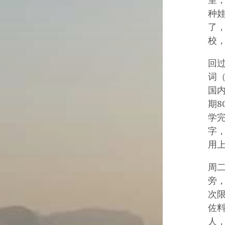
种
了
校
回过
词（
国内
期8
学完
字，
用
周
旁
次
佐
人