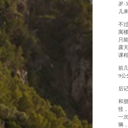
岁
儿
不过
寓
只
露天
课
前几
9公
后
和
怪，
一
辆