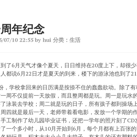
一周年纪念
3/07/10 22:55
by hui
分类：生活
到了6月天气才像个夏天，日日维持在20度上下，却很少
人都说6月22日才是夏天的到来，楼下的游泳池也到了2
月份，学校拿回来的日历满是按捺不住的蠢蠢欲动。除了有
后一周不仅提前一天放假，而且整周都是玩。周一是玩水
穿了泳装去学校；周二就是玩的日子，所有孩子都到操场
；周四就是最后一天，老师带着看电影，发放一个学期的
，手工制作了幼儿园毕业证书，还把一学年的照片刻了CD
看了一个多小时，从10月开始到6月，每个月都有上百张
，各种玩具，积木大大小小几大箱子，有木头的还有塑料