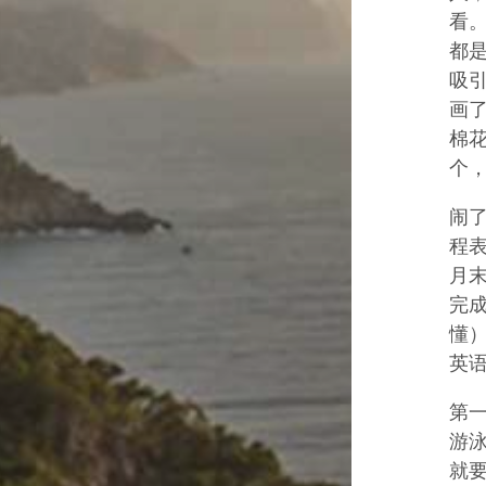
看
都
吸
画
棉
个
闹
程表
月末
完
懂）
英语
第
游
就要