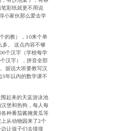
蜡笔彩纸就更不用说
得小家伙那么爱去学
个的教），10来个单
么多。 这点内容不够
00个汉字（学校每学
00个汉字），拼音全部
法。据说大班要教写汉
边3年以内的数学课不
栏围起来的天蓝游泳池
肉汉堡和热狗，每人每
和各种番茄酱腌黄瓜等
上从动物园来了2个
一边让孩子们去摸摸